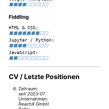
⬛⬛⬛⬛⬜⬜⬜⬜⬜
Fiddling
HTML & CSS
⬛⬛⬛⬛⬛⬛⬛⬜⬜
Jupyter / Python
⬛⬛⬛⬛⬜⬜⬜⬜⬜
JavaScript
⬛⬛⬜⬜⬜⬜⬜⬜⬜
CV / Letzte Positionen
Zeitraum
seit 2023-07
Unternehmen
ReachX GmbH