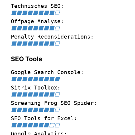
Technisches SEO
⬛⬛⬛⬛⬛⬛⬛⬛⬜
Offpage Analyse
⬛⬛⬛⬛⬛⬛⬛⬛⬜
Penalty Reconsiderations
⬛⬛⬛⬛⬛⬛⬛⬛⬜
SEO Tools
Google Search Console
⬛⬛⬛⬛⬛⬛⬛⬛⬛
Sitrix Toolbox
⬛⬛⬛⬛⬛⬛⬛⬛⬜
Screaming Frog SEO Spider
⬛⬛⬛⬛⬛⬛⬛⬛⬜
SEO Tools for Excel
⬛⬛⬛⬛⬛⬛⬛⬜⬜
Google Analytics