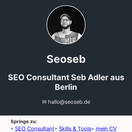
Seoseb
SEO Consultant Seb Adler aus
Berlin
✉ hallo@seoseb.de
Springe zu:
SEO Consultant
Skills & Tools
mein CV